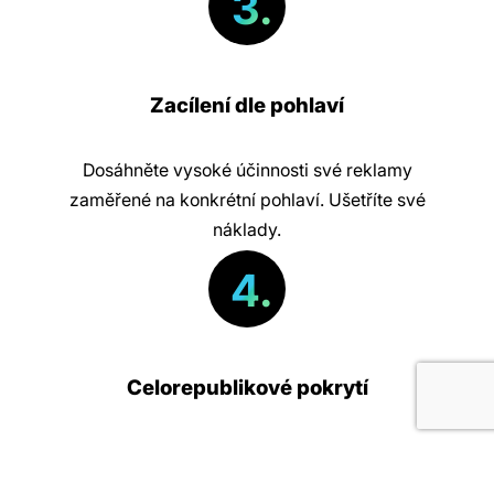
3.
Zacílení dle pohlaví
Dosáhněte vysoké účinnosti své reklamy
zaměřené na konkrétní pohlaví. Ušetříte své
náklady.
4.
Celorepublikové pokrytí
Nosiče AD Panel jsou optimálně rozmístěny
v největších městech a obchodních centrech